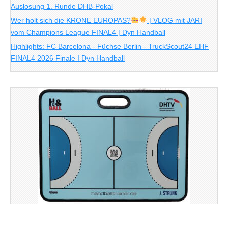
Auslosung 1. Runde DHB-Pokal
Wer holt sich die KRONE EUROPAS?
| VLOG mit JARI
vom Champions League FINAL4 | Dyn Handball
Highlights: FC Barcelona - Füchse Berlin - TruckScout24 EHF
FINAL4 2026 Finale I Dyn Handball