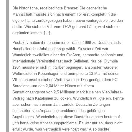
Die historische, regelbedingte Bremse: Die gegnerische
Mannschaft musste sich nach einem Tor erst komplett in die
eigene Hälfte zurückgezogen haben, bevor weitergespielt werden
durfte. Wie sich der VfL vom THW getrennt hätte, wird sich nie
ergründen lassen. […].
Postaktiv haben ihn renommierte Trainer 1999 zu Deutschlands
Handballer des Jahrhunderts gewählt. Zu seiner Zeit war
Wunderlich zweifellos einer der Größten, sammelte nationale und
internationale Vereinstitel fast nach Belieben. Nur bei Olympia
1984 musste er sich mit Silber begnügen, ansonsten wurde er
Weltmeister in Kopenhagen und triumphierte 13 Mal mit seinem
VfL in unterschiedlichen Wettbewerben. Das genügte dem FC
Barcelona, um den 2,04-Meter-Hünen mit einem
Sensationsangebot von 2,5 Millionen Mark für einen Vier-Jahres-
Vertrag nach Katalonien zu locken. Wunderlich willigte ein, kehrte
aber schon nach einem Jahr zurück. Deutsche Zeitungen
berichteten von Anpassungsproblemen des gebürtigen
Augsburgers. Wunderlich regt diese Darstellung noch heute auf:
„Ich hatte keine Anpassungsprobleme. Es war nur so, dass nicht
erfüllt wurde, was vertraglich vereinbart war.“ Also buchte