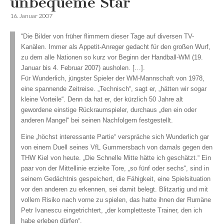
unbequeme Star
16. Januar 2007
“Die Bilder von früher flimmern dieser Tage auf diversen TV-
Kanälen. Immer als Appetit-Anreger gedacht für den großen Wurf,
zu dem alle Nationen so kurz vor Beginn der Handball-WM (19.
Januar bis 4. Februar 2007) ausholen. […].
Für Wunderlich, jüngster Spieler der WM-Mannschaft von 1978,
eine spannende Zeitreise. „Technisch“, sagt er, „hätten wir sogar
kleine Vorteile“. Denn da hat er, der kürzlich 50 Jahre alt
gewordene einstige Rückraumspieler, durchaus „den ein oder
anderen Mangel“ bei seinen Nachfolgern festgestellt.
Eine „höchst interessante Partie“ verspräche sich Wunderlich gar
von einem Duell seines VfL Gummersbach von damals gegen den
THW Kiel von heute. „Die Schnelle Mitte hätte ich geschätzt.“ Ein
paar von der Mittellinie erzielte Tore, „so fünf oder
sechs“, sind in
seinem Gedächtnis gespeichert, die Fähigkeit, eine Spielsituation
vor den anderen zu erkennen, sei damit belegt. Blitzartig und mit
vollem Risiko nach vorne zu spielen, das hatte ihnen der Rumäne
Petr Ivanescu eingetrichtert, „der kompletteste Trainer, den ich
habe erleben dürfen“.