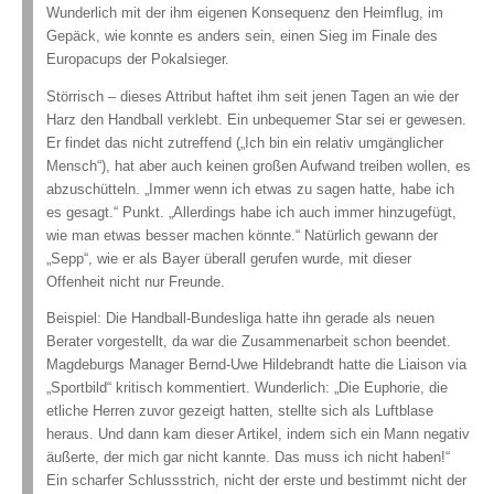
Wunderlich mit der ihm eigenen Konsequenz den Heimflug, im
Gepäck, wie konnte es anders sein, einen Sieg im Finale des
Europacups der Pokalsieger.
Störrisch – dieses Attribut haftet ihm seit jenen Tagen an wie der
Harz den Handball verklebt. Ein unbequemer Star sei er gewesen.
Er findet das nicht zutreffend („Ich bin ein relativ umgänglicher
Mensch“), hat aber auch keinen gro
ßen Aufwand treiben wollen, es
abzuschütteln. „Immer wenn ich etwas zu sagen hatte, habe ich
es gesagt.“ Punkt. „Allerdings habe ich auch immer hinzugefügt,
wie man etwas besser machen könnte.“ Natürlich gewann der
„Sepp“, wie er als Bayer überall gerufen wurde, mit dieser
Offenheit nicht nur Freunde.
Beispiel: Die Handball-Bundesliga hatte ihn gerade als neuen
Berater vorgestellt, da war die Zusammenarbeit schon beendet.
Magdeburgs Manager Bernd-Uwe Hildebrandt hatte die Liaison via
„Sportbild“ kritisch kommentiert. Wunderlich: „Die Euphorie, die
etliche Herren zuvor gezeigt hatten, stellte sich als Luftblase
heraus. Und dann kam dieser Artikel, indem sich ein Mann negativ
äußerte,
der mich gar nicht kannte. Das muss ich nicht haben!“
Ein scharfer Schlussstrich, nicht der erste und bestimmt nicht der