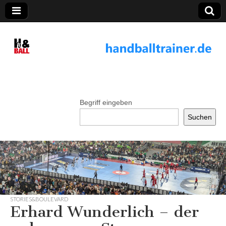
handballtrainer.
de
Begriff eingeben
Suchen
STORIES&BOULEVARD
Erhard Wunderlich – der