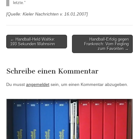
letzte.
“
[Quelle: Kieler Nachrichten v. 16.01.2007]
Post
← Handball-Held Waltke:
Handball-Erfolg gegen
193 Sekunden Wahnsinn
Frankreich: Vom Feigling
navigation
zum Favoriten →
Schreibe einen Kommentar
Du musst
angemeldet
sein, um einen Kommentar abzugeben.