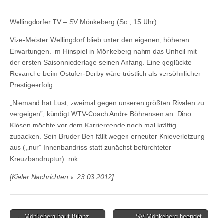
Wellingdorfer TV – SV Mönkeberg (So., 15 Uhr)
Vize-Meister Wellingdorf blieb unter den eigenen, höheren
Erwartungen. Im Hinspiel in Mönkeberg nahm das Unheil mit
der ersten Saisonniederlage seinen Anfang. Eine geglückte
Revanche beim Ostufer-Derby wäre tröstlich als versöhnlicher
Prestigeerfolg.
„Niemand hat Lust, zweimal gegen unseren größten Rivalen zu
vergeigen”, kündigt WTV-Coach Andre Böhrensen an. Dino
Klösen möchte vor dem Karriereende noch mal kräftig
zupacken. Sein Bruder Ben fällt wegen erneuter Knieverletzung
aus (,‚nur” Innenbandriss statt zunächst befürchteter
Kreuzbandruptur). rok
[Kieler Nachrichten v. 23.03.2012]
Post
← Mönkeberg baut Bilanz
SV Mönkeberg beendet