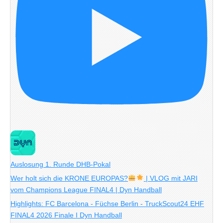
Auslosung 1. Runde DHB-Pokal
Wer holt sich die KRONE EUROPAS?
| VLOG mit JARI
vom Champions League FINAL4 | Dyn Handball
Highlights: FC Barcelona - Füchse Berlin - TruckScout24 EHF
FINAL4 2026 Finale I Dyn Handball