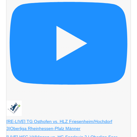
[RE-LIVE] TG Osthofen vs. HLZ Friesenheim/Hochdorf
3|Oberliga Rheinhessen-Pfalz Männer