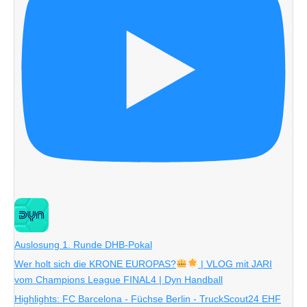
Auslosung 1. Runde DHB-Pokal
Wer holt sich die KRONE EUROPAS?
| VLOG mit JARI
vom Champions League FINAL4 | Dyn Handball
Highlights: FC Barcelona - Füchse Berlin - TruckScout24 EHF