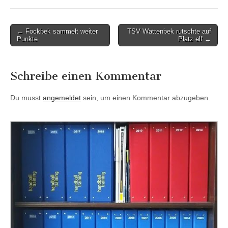
Post
← Fockbek sammelt weiter
TSV Wattenbek rutschte auf
Punkte
Platz elf →
navigation
Schreibe einen Kommentar
Du musst
angemeldet
sein, um einen Kommentar abzugeben.