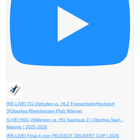
[RE-LIVE] TG Osthofen vs. HLZ Friesenheim/Hochdorf
3|Oberliga Rheinhessen-Pfalz Männer
[LIVE] HSG Völklingen vs. HG Saarlouis 2 | Oberliga Saar -
Männer | 2025-2026
[RE-LIVE] Final-4 vom PEUGEOT DECKERT CUP | 2026