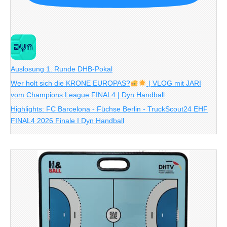
Auslosung 1. Runde DHB-Pokal
Wer holt sich die KRONE EUROPAS?
| VLOG mit JARI
vom Champions League FINAL4 | Dyn Handball
Highlights: FC Barcelona - Füchse Berlin - TruckScout24 EHF
FINAL4 2026 Finale I Dyn Handball