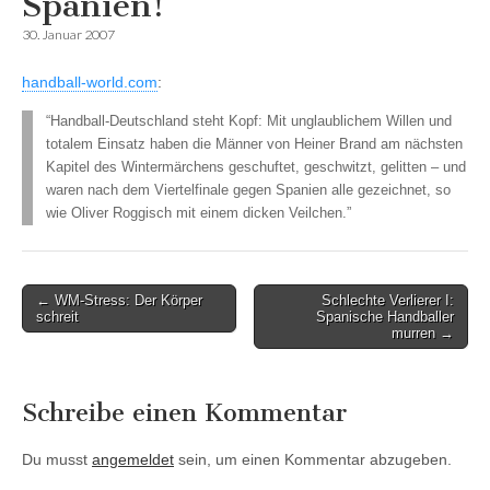
Spanien!
30. Januar 2007
handball-world.com
:
“Handball-Deutschland steht Kopf: Mit unglaublichem Willen und
totalem Einsatz haben die Männer von Heiner Brand am nächsten
Kapitel des Wintermärchens geschuftet, geschwitzt, gelitten – und
waren nach dem Viertelfinale gegen Spanien alle gezeichnet, so
wie Oliver Roggisch mit einem dicken Veilchen.”
Post
← WM-Stress: Der Körper
Schlechte Verlierer I:
schreit
Spanische Handballer
navigation
murren →
Schreibe einen Kommentar
Du musst
angemeldet
sein, um einen Kommentar abzugeben.