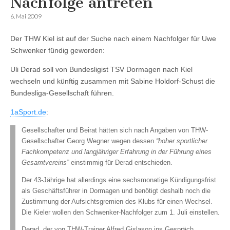
Nachfolge antreten
6. Mai 2009
Der THW Kiel ist auf der Suche nach einem Nachfolger für Uwe
Schwenker fündig geworden:
Uli Derad soll von Bundesligist TSV Dormagen nach Kiel
wechseln und künftig zusammen mit Sabine Holdorf-Schust die
Bundesliga-Gesellschaft führen.
1aSport.de
:
Gesellschafter und Beirat hätten sich nach Angaben von THW-
Gesellschafter Georg Wegner wegen dessen
“hoher sportlicher
Fachkompetenz und langjähriger Erfahrung in der Führung eines
Gesamtvereins”
einstimmig für Derad entschieden.
Der 43-Jährige hat allerdings eine sechsmonatige Kündigungsfrist
als Geschäftsführer in Dormagen und benötigt deshalb noch die
Zustimmung der Aufsichtsgremien des Klubs für einen Wechsel.
Die Kieler wollen den Schwenker-Nachfolger zum 1. Juli einstellen.
Derad, der von THW-Trainer Alfred Gislason ins Gespräch