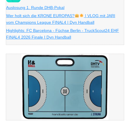
Auslosung 1. Runde DHB-Pokal
Wer holt sich die KRONE EUROPAS?
| VLOG mit JARI
vom Champions League FINAL4 | Dyn Handball
Highlights: FC Barcelona - Füchse Berlin - TruckScout24 EHF
FINAL4 2026 Finale I Dyn Handball