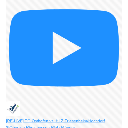
[RE-LIVE] TG Osthofen vs. HLZ Friesenheim/Hochdorf
3|Oberliga Rheinhessen-Pfalz Männer