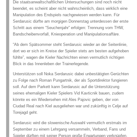
Die staatsanwaltschaftlichen Untersuchungen sind noch nicht
beendet, es scheint aber nicht wahrscheinlich, dass wirklich eine
Manipulation des Endspiels nachgewiesen werden kann. Für
Serdarusic dürfte am morgigen Donnerstag unterdessen der erste
Schritt aus einem “Seuchenjahr” erfolgen: Trennung vom THW,
Bandscheibenvorfall, Knieoperation und Manipulationsaffäre.
“Ab dem Spätsommer steht Serdarusic wieder an der Seitenlinie,
dort wo er sich im Kreise der Spieler stets am besten aufgehoben
fühlte”, wagen die Kieler Nachrichten einen vermutlich richtigen
Blick in das Innenleben der Trainerlegende.
Unterstützen soll Noka Serdarusic dabei unbestätigten Gerüchten
zu Folge nach Roman Pungartnik, der als Sportdirektor fungieren
soll. Auf dem Parkett kann Serdarusic auf die Unterstützung
seines ehemaligen Kieler Spielers Vid Kavticnik bauen, zudem
könnte es ein Wiedersehen mit Ales Pajovic geben, der von
Ciudad Real nach Kiel ausgeliehen war und zukünftig in Celje auf
Torejagd geht.
Serdarusic wird die slowenische Auswahl vermutlich erstmals im
September zu einem Lehrgang versammeln, Verband, Fans und
Spieler dürften mit seiner Person große Erwartungen verknüpfen.