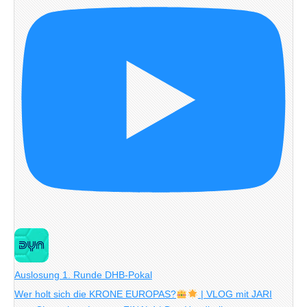
Auslosung 1. Runde DHB-Pokal
Wer holt sich die KRONE EUROPAS?
| VLOG mit JARI