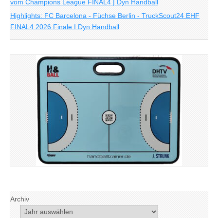
vom Champions League FINAL4 | Dyn Handball
Highlights: FC Barcelona - Füchse Berlin - TruckScout24 EHF
FINAL4 2026 Finale I Dyn Handball
Archiv