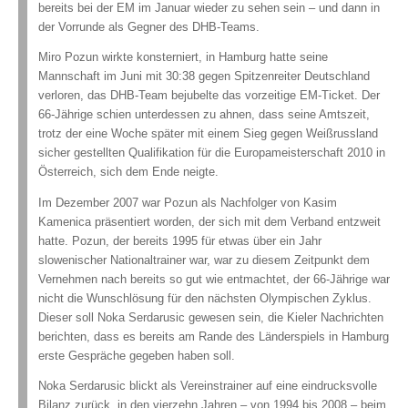
bereits bei der EM im Januar wieder zu sehen sein – und dann in
der Vorrunde als Gegner des DHB-Teams.
Miro Pozun wirkte konsterniert, in Hamburg hatte seine
Mannschaft im Juni mit 30:38 gegen Spitzenreiter Deutschland
verloren, das DHB-Team bejubelte das vorzeitige EM-Ticket. Der
66-Jährige schien unterdessen zu ahnen, dass seine Amtszeit,
trotz der eine Woche später mit einem Sieg gegen Weißrussland
sicher gestellten Qualifikation für die Europameisterschaft 2010 in
Österreich, sich dem Ende neigte.
Im Dezember 2007 war Pozun als Nachfolger von Kasim
Kamenica präsentiert worden, der sich mit dem Verband entzweit
hatte. Pozun, der bereits 1995 für etwas über ein Jahr
slowenischer Nationaltrainer war, war zu diesem Zeitpunkt dem
Vernehmen nach bereits so gut wie entmachtet, der 66-Jährige war
nicht die Wunschlösung für den nächsten Olympischen Zyklus.
Dieser soll Noka Serdarusic gewesen sein, die Kieler Nachrichten
berichten, dass es bereits am Rande des Länderspiels in Hamburg
erste Gespräche gegeben haben soll.
Noka Serdarusic blickt als Vereinstrainer auf eine eindrucksvolle
Bilanz zurück, in den vierzehn Jahren – von 1994 bis 2008 – beim