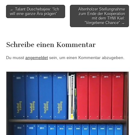
Post
← Talant Duschebajew: “Ich
Altenholzer Stellungnahme
will eine ganze Ära prägen”
zum Ende der Kooperation
navigation
mit dem THW Kiel:
“Vergebene Chance” →
Schreibe einen Kommentar
Du musst
angemeldet
sein, um einen Kommentar abzugeben.