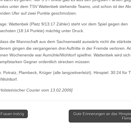
los unter dem TSV Wattenbek stehende Teams, und schon ist der Ab
enden Ufer auf zwei Punkte geschmolzen.
age: Wattenbek (Platz 9/13:17 Zähler) steht vor dem Spiel gegen den
sechsten (18:14 Punkte) mächtig unter Druck.
 dass die Mannschaft aus dem Sachsenwald auswärts nicht die stärkste 
derem gingen die vergangenen drei Auftritte in der Fremde verloren. A
nen Wochenende war Aumühle/Wohltorf spielfrei. Wattenbek wird sic
ampfstarken Gegner ordentlich strecken müssen.
: Potratz, Plambeck, Krüger (alle langzeitverletzt). Hinspiel: 30:24 für 
Wohltorf.
 Holsteinischer Courier vom 13.02.2009]
Frauen trotzig
Gute Erinnerungen an das Hinspie
Flen
tion