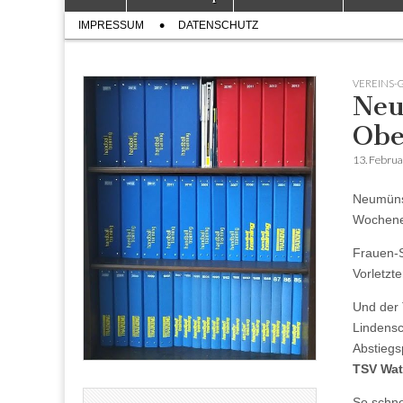
to
menu
Sub
content
IMPRESSUM
DATENSCHUTZ
menu
VEREINS-
Neu
Obe
13. Febru
Neumünst
Wochenen
Frauen-S
Vorletzte
Und der
Lindensc
Abstiegs
TSV Wat
So schne