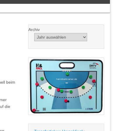
Archiv
ell beim
lmer
uf die
gen