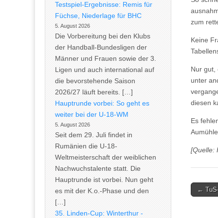
Testspiel-Ergebnisse: Remis für
ausnahms
Füchse, Niederlage für BHC
zum rett
5. August 2026
Die Vorbereitung bei den Klubs
Keine Fr
der Handball-Bundesligen der
Tabellen
Männer und Frauen sowie der 3.
Nur gut,
Ligen und auch international auf
unter an
die bevorstehende Saison
vergange
2026/27 läuft bereits. […]
diesen k
Hauptrunde vorbei: So geht es
weiter bei der U-18-WM
Es fehlen
5. August 2026
Aumühle/
Seit dem 29. Juli findet in
Rumänien die U-18-
[Quelle:
Weltmeisterschaft der weiblichen
Nachwuchstalente statt. Die
Hauptrunde ist vorbei. Nun geht
Post
← TuS-
es mit der K.o.-Phase und den
naviga
[…]
35. Linden-Cup: Winterthur -