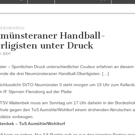
GESCHICHTE(N)
münsteraner Handball-
rligisten unter Druck
ar 2009
er – Sportlichen Druck unterschiedlicher Couleur erfahren an diesem
de die drei Neumünsteraner Handball-Oberligisten. […].
chlusslicht SVTO Neumünster II steht morgen um 19 Uhr zum Kellerdu
n IF Stjernen Flensborg auf der Platte.
 TSV Wattenbek muss am Sonntag um 17 Uhr daheim in der Bordesho
hule gegen den TuS Aumühle/Wohltorf einem drohenden Abrutschen a
plätze vorbeugen.
tenbek – TuS Aumühle/Wohltorf
ll kann es gehen. Nur 3:5 Punkte gab es aus den jüngsten Partien ge