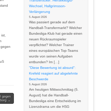
Transferticker: Herseklioglu-
stand
Wechsel, Hallgrimsson-
Verlängerung
5. August 2026
Was passiert gerade auf dem
Handball-Transfermarkt? Welcher
Bundesliga-Klub hat gerade einen
ist,
neuen Rückraumspieler
m
verpflichtet? Welcher Trainer
h gegen
eines europäischen Top-Teams
wurde von seinen Aufgaben
TuS
entbunden? Im […]
"Diese Bewertung ist absurd":
Krefeld reagiert auf abgelehnte
Beschwerde
5. August 2026
Am heutigen Mittwochmittag (5.
August) hat die Handball-
l gegen
sborg →
Bundesliga eine Entscheidung im
Lizenzdrama um die HSG