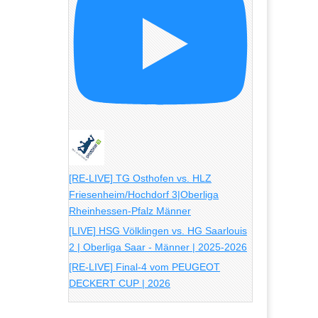
[RE-LIVE] TG Osthofen vs. HLZ
Friesenheim/Hochdorf 3|Oberliga
Rheinhessen-Pfalz Männer
[LIVE] HSG Völklingen vs. HG Saarlouis
2 | Oberliga Saar - Männer | 2025-2026
[RE-LIVE] Final-4 vom PEUGEOT
DECKERT CUP | 2026