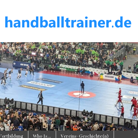
er.de
Fortbildung
Who Is…
Vereins-Geschichte(n)