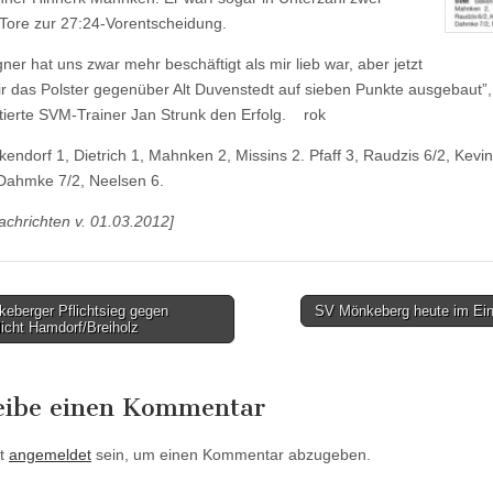
 Tore zur 27:24-Vorentscheidung.
ner hat uns zwar mehr beschäftigt als mir lieb war, aber jetzt
r das Polster gegenüber Alt Duvenstedt auf sieben Punkte ausgebaut”,
erte SVM-Trainer Jan Strunk den Erfolg. rok
endorf 1, Dietrich 1, Mahnken 2, Missins 2. Pfaff 3, Raudzis 6/2, Kevi
Dahmke 7/2, Neelsen 6.
Nachrichten v. 01.03.2012]
eberger Pflichtsieg gegen
SV Mönkeberg heute im Ei
icht Hamdorf/Breiholz
tion
eibe einen Kommentar
t
angemeldet
sein, um einen Kommentar abzugeben.