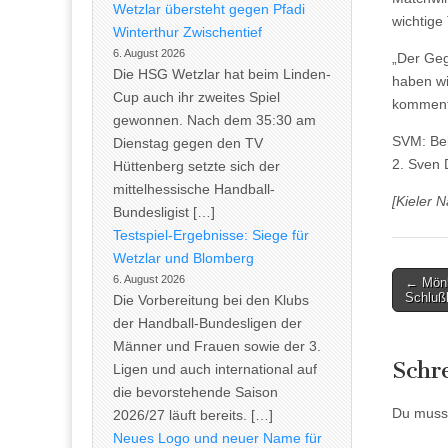
Wetzlar übersteht gegen Pfadi
wichtige
Winterthur Zwischentief
6. August 2026
„Der Geg
Die HSG Wetzlar hat beim Linden-
haben wi
Cup auch ihr zweites Spiel
kommenti
gewonnen. Nach dem 35:30 am
SVM: Bek
Dienstag gegen den TV
2. Sven 
Hüttenberg setzte sich der
mittelhessische Handball-
[Kieler 
Bundesligist […]
Testspiel-Ergebnisse: Siege für
Wetzlar und Blomberg
Post
6. August 2026
← Mönk
Schlußl
Die Vorbereitung bei den Klubs
naviga
der Handball-Bundesligen der
Männer und Frauen sowie der 3.
Schr
Ligen und auch international auf
die bevorstehende Saison
Du muss
2026/27 läuft bereits. […]
Neues Logo und neuer Name für