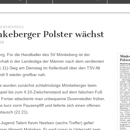
GESCHICHTE(N)
keberger Polster wächst
012
g. Für die Handballer des SV Mönkeberg ist der
rhalt in der Landesliga der Männer nach dem verdienten
1:11)-Sieg am Dienstag im Kellerduell über den TSV Alt
dt II wieder greifbar nah.
gs wurden zunächst schlafmützige Mönkeberger beim
piel bis zum 4:10-Zwischenstand auf dem falschen Fuß
. Fortan attackierte man unbequeme Duvenstedter früher,
te kurz vorm Pausenpfiff und lieferte sich einen offenen
tausch (21:21).
Jugend Talent Kevin Neelsen (sechs Treffer) gefiel
ner Hinnerk Mahnken. Er warf sogar in Unterzahl zwei