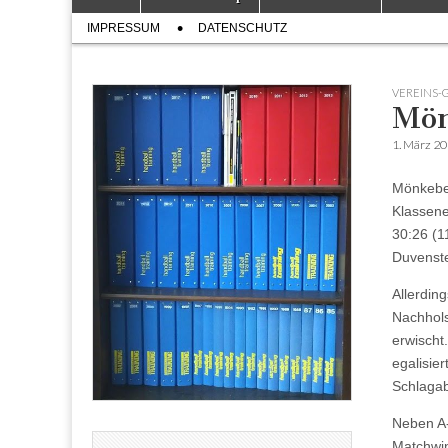
to
menu
Sub
content
IMPRESSUM
DATENSCHUTZ
menu
VEREINS-
Mön
1. März 2
Mönkeber
Klassene
30:26 (1
Duvenste
Allerdin
Nachhols
erwischt
egalisier
Schlagab
Neben A-
Matchwin