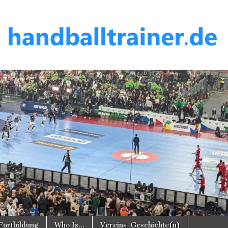
er.de
Fortbildung
Who Is…
Vereins-Geschichte(n)