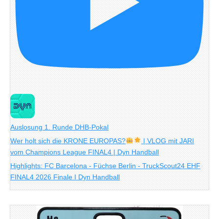
Auslosung 1. Runde DHB-Pokal
Wer holt sich die KRONE EUROPAS?
| VLOG mit JARI
vom Champions League FINAL4 | Dyn Handball
Highlights: FC Barcelona - Füchse Berlin - TruckScout24 EHF
FINAL4 2026 Finale I Dyn Handball