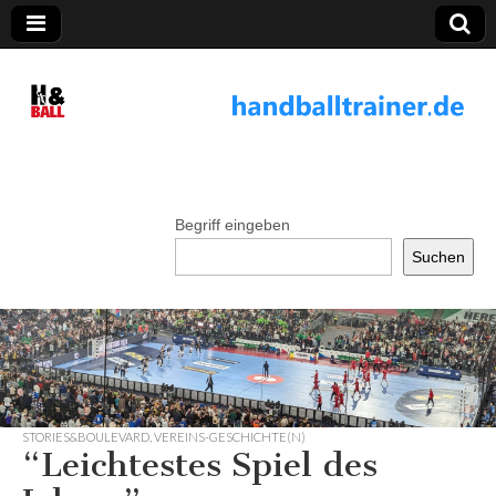
handballtrainer.
de
Begriff eingeben
Suchen
STORIES&BOULEVARD
,
VEREINS-GESCHICHTE(N)
“Leichtestes Spiel des