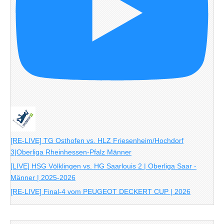
[RE-LIVE] TG Osthofen vs. HLZ Friesenheim/Hochdorf
3|Oberliga Rheinhessen-Pfalz Männer
[LIVE] HSG Völklingen vs. HG Saarlouis 2 | Oberliga Saar -
Männer | 2025-2026
[RE-LIVE] Final-4 vom PEUGEOT DECKERT CUP | 2026