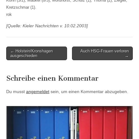
Köhn (3/2), Maukel (8/3), Mordhorst, Schulz (1), Thoma (2), Ziegler,
Kretzschmar (1).
rok
[Quelle: Kieler Nachrichten v. 10.02.2003]
Post
← Holstein/Kronshagen
Auch HSG-Frauen verloren
ausgeschieden
→
navigation
Schreibe einen Kommentar
Du musst
angemeldet
sein, um einen Kommentar abzugeben.