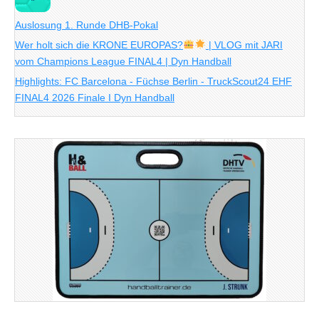
Auslosung 1. Runde DHB-Pokal
Wer holt sich die KRONE EUROPAS?
| VLOG mit JARI
vom Champions League FINAL4 | Dyn Handball
Highlights: FC Barcelona - Füchse Berlin - TruckScout24 EHF
FINAL4 2026 Finale I Dyn Handball