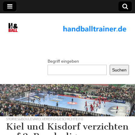
handballtrainer.
de
Begriff eingeben
Suchen
STORIES&BOULEVARD
,
VEREINS-GESCHICHTE(N)
Kiel und Kisdorf verzichten