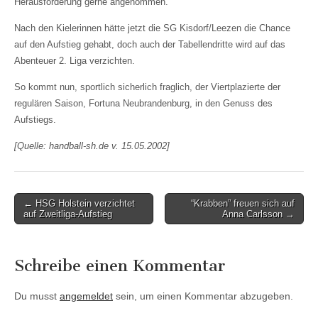
Herausforderung gerne angenommen.
Nach den Kielerinnen hätte jetzt die SG Kisdorf/Leezen die Chance
auf den Aufstieg gehabt, doch auch der Tabellendritte wird auf das
Abenteuer 2. Liga verzichten.
So kommt nun, sportlich sicherlich fraglich, der Viertplazierte der
regulären Saison, Fortuna Neubrandenburg, in den Genuss des
Aufstiegs.
[Quelle: handball-sh.de v. 15.05.2002]
Post
← HSG Holstein verzichtet
“Krabben” freuen sich auf
auf Zweitliga-Aufstieg
Anna Carlsson →
navigation
Schreibe einen Kommentar
Du musst
angemeldet
sein, um einen Kommentar abzugeben.