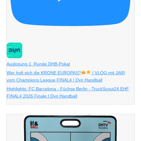
Auslosung 1. Runde DHB-Pokal
Wer holt sich die KRONE EUROPAS?
| VLOG mit JARI
vom Champions League FINAL4 | Dyn Handball
Highlights: FC Barcelona - Füchse Berlin - TruckScout24 EHF
FINAL4 2026 Finale I Dyn Handball