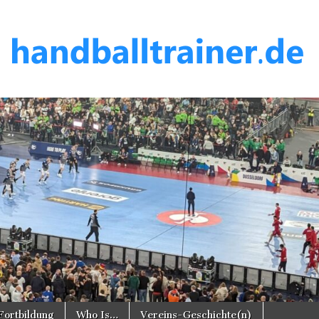
er.de
Fortbildung
Who Is…
Vereins-Geschichte(n)