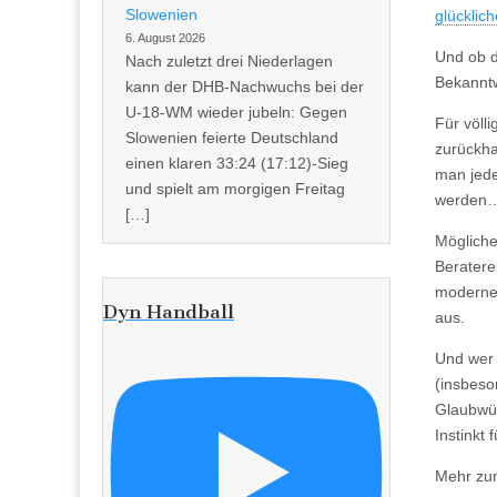
Slowenien
glücklich
6. August 2026
Und ob d
Nach zuletzt drei Niederlagen
Bekanntw
kann der DHB-Nachwuchs bei der
U-18-WM wieder jubeln: Gegen
Für völl
Slowenien feierte Deutschland
zurückha
einen klaren 33:24 (17:12)-Sieg
man jede
und spielt am morgigen Freitag
werden
[…]
Mögliche
Beratere
modernen
Dyn Handball
aus.
Und wer
(insbeso
Glaubwür
Instinkt
Mehr zu