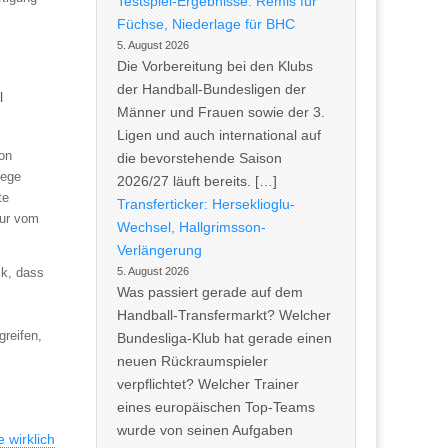
Testspiel-Ergebnisse: Remis für
Füchse, Niederlage für BHC
5. August 2026
Die Vorbereitung bei den Klubs
der Handball-Bundesligen der
l
Männer und Frauen sowie der 3.
Ligen und auch international auf
on
die bevorstehende Saison
lege
2026/27 läuft bereits. […]
te
Transferticker: Herseklioglu-
nur vom
Wechsel, Hallgrimsson-
Verlängerung
5. August 2026
k, dass
Was passiert gerade auf dem
Handball-Transfermarkt? Welcher
greifen,
Bundesliga-Klub hat gerade einen
neuen Rückraumspieler
verpflichtet? Welcher Trainer
eines europäischen Top-Teams
wurde von seinen Aufgaben
e wirklich