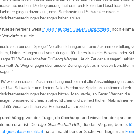
rusics abzusehen. Die Begründung laut dem protokollierten Beschluss: Die
lschafter gingen davon aus, dass Serdarusic und Schwenker diverse
dsrichterbestechungen begangen haben sollen.
Kiel seinerseits weist
in den heutigen
“Kieler Nachrichten”
noch einma
e Vorwürfe zurück:
ndele sich bei den „Spiegel“-Veröffentlichungen um eine Zusammenstellung v
hten, Unterstellungen und Vermutungen, für die es keinerlei Beweise oder Be
 sagte THW-Gesellschafter Dr.Georg Wegner. „Auch Zeugenaussagen“, erklär
sanwalt Dr. Wegner gegenüber unserer Zeitung, „gibt es in diesen Berichten 
sagen.“
HW weise in diesem Zusammenhang noch einmal alle Anschuldigungen zurüc
er Uwe Schwenker und Trainer Noka Serdarusic Spielmanipulationen durch
dsrichterbestechungen begangen hätten. Man werde, so Georg Wegner, die
ndigen presserechtlichen, strafrechtlichen und zivilrechtlichen Maßnahmen er
e dafür Verantwortlichen zur Rechenschaft zu ziehen.
ig unabhängig von der Frage, ob überhaupt und wieviel an der ganzen
te nun dran ist: Die
Liga-Gesellschaft HBL
, die den Vorgang bereits
für
g abgeschlossen erklärt
hatte, macht bei der Sache von Beginn an
kein