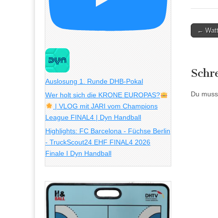
Post
← Watt
naviga
Schr
Auslosung 1. Runde DHB-Pokal
Du muss
Wer holt sich die KRONE EUROPAS?
| VLOG mit JARI vom Champions
League FINAL4 | Dyn Handball
Highlights: FC Barcelona - Füchse Berlin
- TruckScout24 EHF FINAL4 2026
Finale I Dyn Handball