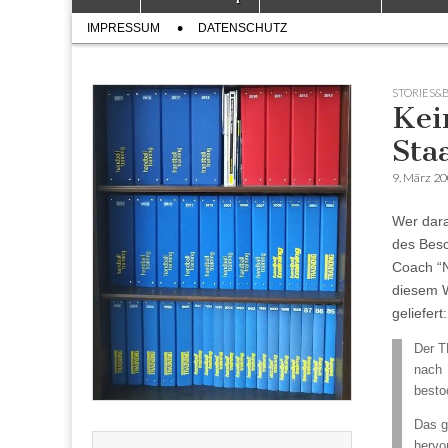
to
menu
Sub
content
IMPRESSUM
DATENSCHUTZ
menu
STORIES&
Kei
Sta
9. März 2
Wer dara
des Bes
Coach “N
diesem 
geliefert:
Der T
nach 
besto
Das g
hervo