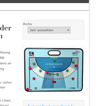
Archiv
 der
n
flösung
THW-
stens an
ung
ic stehen
hter
ar Löwen
ftigung