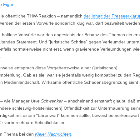
e Figur
.
ie öffentliche THW-Reaktion – namentlich
der Inhalt der Presseerklär
erden der ersten Vorwürfe sonderlich klug war, darf bezweifelt werden
ig haltlose Vorwürfe war das angesichts der Brisanz des Themas ein ers
ltendes Statement. Und “juristische Schritte” gegen Verleumder unter
nfalls normalerweise nicht erst, wenn gravierende Verleumdungen wie
…
rweise entsprach diese Vorgehensweise einer (juristischen)
mpfehlung. Gab es sie, war sie jedenfalls wenig kompatibel zu den Re
 Medienlandschaft. Wirksame öffentliche Schadensbegrenzung sieht
 – wie Manager
Uwe Schwenker –
anscheinend ernsthaft glaubt, daß 
ndere schleswig-holsteinischen) Öffentlichkeit zur Untermauerung sein
digkeit mit einem “Ehrenwort” kommen sollte, beweist bemerkenswert
 für vorhersehbare Befindlichkeiten…
m Thema bei den
Kieler Nachrichten
.