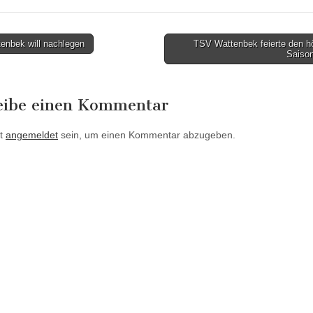
enbek will nachlegen
TSV Wattenbek feierte den h
Saiso
tion
eibe einen Kommentar
t
angemeldet
sein, um einen Kommentar abzugeben.