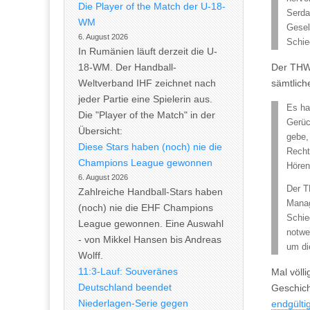
Die Player of the Match der U-18-
Serda
WM
Gesel
6. August 2026
Schie
In Rumänien läuft derzeit die U-
Der THW 
18-WM. Der Handball-
sämtlich
Weltverband IHF zeichnet nach
jeder Partie eine Spielerin aus.
Es ha
Die "Player of the Match" in der
Gerüc
Übersicht:
gebe,
Diese Stars haben (noch) nie die
Recht
Champions League gewonnen
Hören
6. August 2026
Der T
Zahlreiche Handball-Stars haben
Manag
(noch) nie die EHF Champions
Schie
League gewonnen. Eine Auswahl
notwe
- von Mikkel Hansen bis Andreas
um di
Wolff.
11:3-Lauf: Souveränes
Mal völl
Deutschland beendet
Geschich
Niederlagen-Serie gegen
endgülti