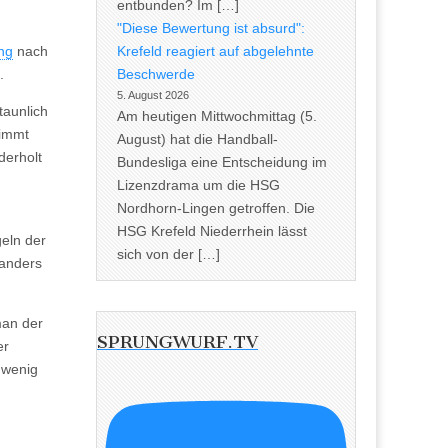
entbunden? Im […]
"Diese Bewertung ist absurd":
Krefeld reagiert auf abgelehnte
ung
nach
Beschwerde
.
5. August 2026
taunlich
Am heutigen Mittwochmittag (5.
nimmt
August) hat die Handball-
derholt
Bundesliga eine Entscheidung im
Lizenzdrama um die HSG
Nordhorn-Lingen getroffen. Die
HSG Krefeld Niederrhein lässt
geln der
sich von der […]
 anders
man der
SPRUNGWURF.TV
er
 wenig