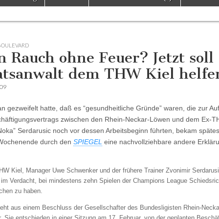
BOULEVARD
n Rauch ohne Feuer? Jetzt soll
atsanwalt dem THW Kiel helfe
009
n gezweifelt hatte, daß es “gesundheitliche Gründe” waren, die zur Au
chäftigungsvertrags zwischen den Rhein-Neckar-Löwen und dem Ex-
oka” Serdarusic noch vor dessen Arbeitsbeginn führten, bekam späte
Wochenende durch den
SPIEGEL
eine nachvollziehbare andere Erklär
HW Kiel, Manager Uwe Schwenker und der frühere Trainer Zvonimir Serdarus
im Verdacht, bei mindestens zehn Spielen der Champions League Schiedsric
chen zu haben.
eht aus einem Beschluss der Gesellschafter des Bundesligisten Rhein-Neck
r. Sie entschieden in einer Sitzung am 17. Februar, von der geplanten Beschä