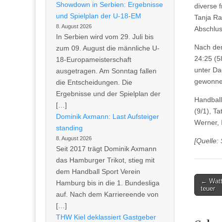
Showdown in Serbien: Ergebnisse
diverse 
und Spielplan der U-18-EM
Tanja Ra
8. August 2026
Abschlus
In Serbien wird vom 29. Juli bis
Nach dem
zum 09. August die männliche U-
24:25 (5
18-Europameisterschaft
unter Da
ausgetragen. Am Sonntag fallen
gewonnen
die Entscheidungen. Die
Ergebnisse und der Spielplan der
Handball
[…]
(9/1), Ta
Dominik Axmann: Last Aufsteiger
Werner, 
standing
8. August 2026
[Quelle:
Seit 2017 trägt Dominik Axmann
das Hamburger Trikot, stieg mit
dem Handball Sport Verein
Post
← Watt
Hamburg bis in die 1. Bundesliga
teuer
naviga
auf. Nach dem Karriereende von
[…]
THW Kiel deklassiert Gastgeber