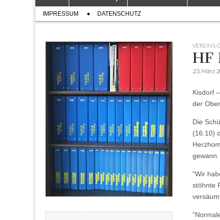
to
menu
Sub
content
IMPRESSUM
DATENSCHUTZ
menu
VEREINS-
HF 
23. März 
Kisdorf 
der Oberl
Die Schü
(16:10) 
Herzhom 
gewann.
“Wir hab
stöhnte 
versäumte
“Normale