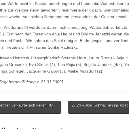
freie Würfe nicht im Kasten unterbringen und haben die Wattenbeker To
thje zur Weltmeisterin geworfen”, resümierte der Coach. Symptomatisch
sschwäche: Von sieben Siebenmetem verwandelte der Gast nur zwei.
 Wiederanpfiff wurde es dann noch einmal eng. Wattenbek verkürzte 
8.). Erst nach den Toren von Anja Haupt und Brigitte Janetzki waren di
ch und Fach. “Wir haben das Spiel ruhig zu Ende gespielt und verdient
”, freute sich HF-Trainer Sönke Radetzky.
frauen Henstedt-Ulzburg/Kisdorf: Stefanie Holst, Laura Ristau – Anja 
tjana Drusenko, Eva Struck (4), Tina Pejic (5), Brigitte Janetzki (4/2), 
Inga Schlegel, Jacqueline Galow (3), Maike Morsdorf (2).
 Segeberger Zeitung v. 23.03.2009]
enbek verkaufte sich gegen HUK
27:24 – aber Schwächen im Torab
tion