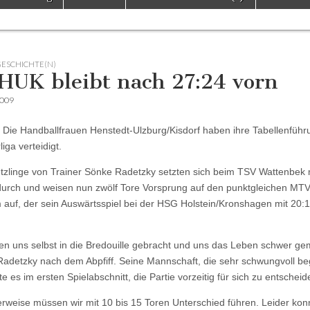
GESCHICHTE(N)
HUK bleibt nach 27:24 vorn
2009
– Die Handballfrauen Henstedt-Ulzburg/Kisdorf haben ihre Tabellenführ
iga verteidigt.
tzlinge von Trainer Sönke Radetzky setzten sich beim TSV Wattenbek 
durch und weisen nun zwölf Tore Vorsprung auf den punktgleichen MT
auf, der sein Auswärtsspiel bei der HSG Holstein/Kronshagen mit 20:
en uns selbst in die Bredouille gebracht und uns das Leben schwer ge
Radetzky nach dem Abpfiff. Seine Mannschaft, die sehr schwungvoll b
 es im ersten Spielabschnitt, die Partie vorzeitig für sich zu entscheid
rweise müssen wir mit 10 bis 15 Toren Unterschied führen. Leider kon