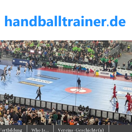
er.de
Fortbildung
Who Is…
Vereins-Geschichte(n)