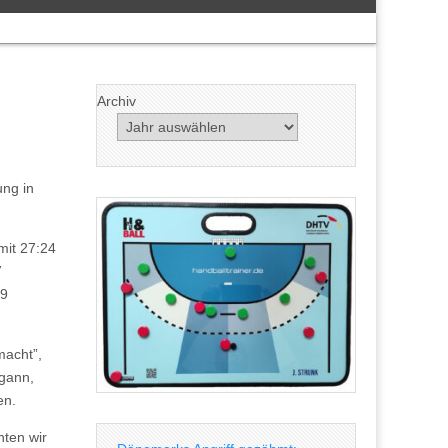
Archiv
ung in
mit 27:24
V
19
macht”,
egann,
en.
nten wir