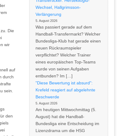
Transferticker: Herseklioglu-
der
Wechsel, Hallgrimsson-
erem
Verlängerung
5. August 2026
Was passiert gerade auf dem
 zu. Die
Handball-Transfermarkt? Welcher
i
Bundesliga-Klub hat gerade einen
n wir
neuen Rückraumspieler
verpflichtet? Welcher Trainer
eines europäischen Top-Teams
wurde von seinen Aufgaben
nell auf
entbunden? Im […]
h durch
"Diese Bewertung ist absurd":
trafte
Krefeld reagiert auf abgelehnte
u sein.
Beschwerde
5. August 2026
rgs
Am heutigen Mittwochmittag (5.
für den
August) hat die Handball-
piels
Bundesliga eine Entscheidung im
wei
Lizenzdrama um die HSG