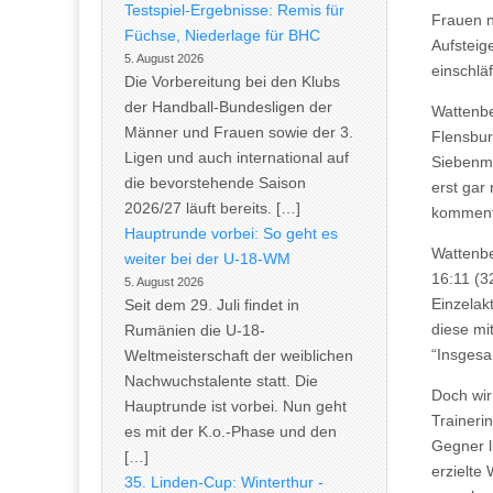
Testspiel-Ergebnisse: Remis für
Frauen n
Füchse, Niederlage für BHC
Aufsteig
5. August 2026
einschlä
Die Vorbereitung bei den Klubs
der Handball-Bundesligen der
Wattenbe
Männer und Frauen sowie der 3.
Flensbur
Ligen und auch international auf
Siebenme
die bevorstehende Saison
erst gar
2026/27 läuft bereits. […]
komment
Hauptrunde vorbei: So geht es
Wattenbe
weiter bei der U-18-WM
16:11 (3
5. August 2026
Einzelak
Seit dem 29. Juli findet in
diese mi
Rumänien die U-18-
“Insgesa
Weltmeisterschaft der weiblichen
Nachwuchstalente statt. Die
Doch wir
Hauptrunde ist vorbei. Nun geht
Trainerin
es mit der K.o.-Phase und den
Gegner l
[…]
erzielte
35. Linden-Cup: Winterthur -