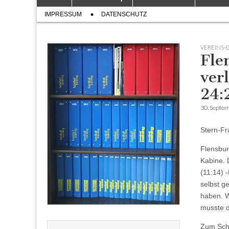
to
menu
Sub
content
IMPRESSUM
DATENSCHUTZ
menu
VEREINS-
Fle
ver
24:
30. Septe
Stern-Fr
Flensbur
Kabine. 
(11:14) 
selbst g
haben. W
musste d
Zum Schm