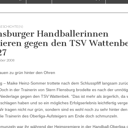
GESCHICHTE(N)
nsburger Handballerinnen
lieren gegen den TSV Wattenb
27
mber 2008
auen zu grün hinter den Ohren
g – Maike Heinz-Sommer trottete nach dem Schlusspfiff langsam zurüc
Doch in der Trainerin von Stern Flensburg brodelte es nach der unnöti
-Niederlage gegen den TSV Wattenbek. “Das ist mehr als ärgerlich, da 
eschlagen haben und so ein mögliches Erfolgserlebnis leichtfertig verg
ir tragen nicht nur grün, sondern sind es wohl noch zu sehr hinter den
ie Trainerin des Oberliga-Aufsteigers am Ende doch schmunzeln.
unzeln war ihr während der Heimpremiere in der Handball-Oberliga 