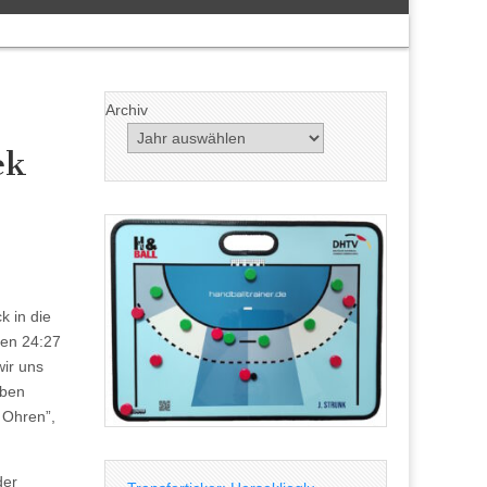
Archiv
ek
k in die
gen 24:27
wir uns
eben
 Ohren”,
der