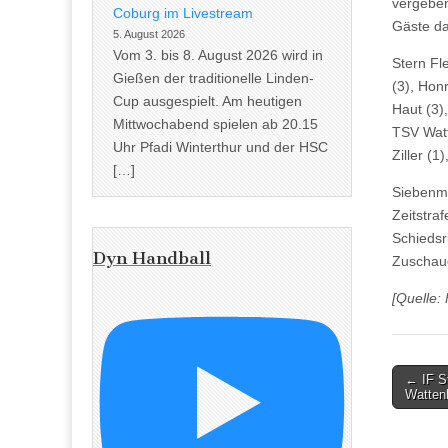
vergeben
Coburg im Livestream
Gäste d
5. August 2026
Vom 3. bis 8. August 2026 wird in
Stern Fl
Gießen der traditionelle Linden-
(3), Hon
Cup ausgespielt. Am heutigen
Haut (3),
Mittwochabend spielen ab 20.15
TSV Watt
Uhr Pfadi Winterthur und der HSC
Ziller (1
[…]
Siebenme
Zeitstraf
Schiedsri
Dyn Handball
Zuschaue
[Quelle:
Post
← IF S
Watten
naviga