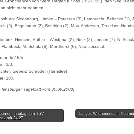
e Großchancen von Stern sorgten für das 20:26 (55.), den Sieg ließen
ann nicht mehr nehmen.
ensburg: Siedenburg, Lämke – Petersen (3), Lambrecht, Behncke (1), 
rich (9), Engelmann (2), Benthien (2), Mau-Andresen, Terkelsen-Haudru
enbek: Hinrichs, Rathje – Westphal (2), Beck (3), Jensen (7), N. Schulz
), Plambeck, M. Schulz (6), Mordhorst (6), Neu, Jessulat.
ter: 5/2:6/5.
en: 3/3.
chter: Siebels/ Schröder (Harrislee).
r: 100.
 Flensburger Tageblatt vom 30.09.2008]
tjernen unterlag dem TSV
Langes Wochenende in Neumü
bek mit 24:27
tion