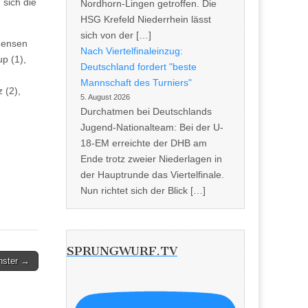
 sich die
Nordhorn-Lingen getroffen. Die
HSG Krefeld Niederrhein lässt
sich von der […]
Jensen
Nach Viertelfinaleinzug:
p (1),
Deutschland fordert "beste
Mannschaft des Turniers"
 (2),
5. August 2026
Durchatmen bei Deutschlands
Jugend-Nationalteam: Bei der U-
18-EM erreichte der DHB am
Ende trotz zweier Niederlagen in
der Hauptrunde das Viertelfinale.
Nun richtet sich der Blick […]
SPRUNGWURF.TV
nster →