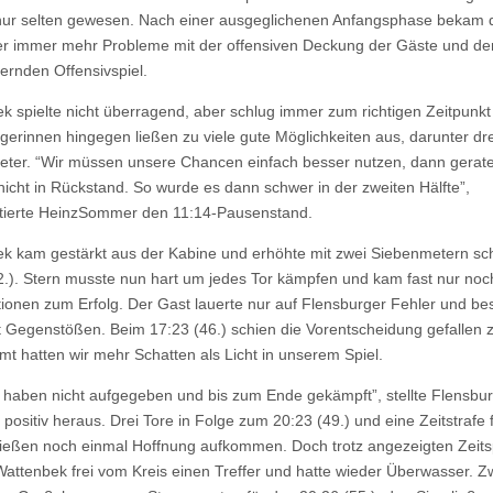
ur selten gewesen. Nach einer ausgeglichenen Anfangsphase bekam 
er immer mehr Probleme mit der offensiven Deckung der Gäste und d
fernden Offensivspiel.
k spielte nicht überragend, aber schlug immer zum richtigen Zeitpunkt
gerinnen hingegen ließen zu viele gute Möglichkeiten aus, darunter dre
ter. “Wir müssen unsere Chancen einfach besser nutzen, dann gerate
 nicht in Rückstand. So wurde es dann schwer in der zweiten Hälfte”,
ierte HeinzSommer den 11:14-Pausenstand.
k kam gestärkt aus der Kabine und erhöhte mit zwei Siebenmetern sch
2.). Stern musste nun hart um jedes Tor kämpfen und kam fast nur noc
tionen zum Erfolg. Der Gast lauerte nur auf Flensburger Fehler und bes
t Gegenstößen. Beim 17:23 (46.) schien die Vorentscheidung gefallen z
mt hatten wir mehr Schatten als Licht in unserem Spiel.
 haben nicht aufgegeben und bis zum Ende gekämpft”, stellte Flensbu
 positiv heraus. Drei Tore in Folge zum 20:23 (49.) und eine Zeitstrafe 
ießen noch einmal Hoffnung aufkommen. Doch trotz angezeigten Zeits
 Wattenbek frei vom Kreis einen Treffer und hatte wieder Überwasser. Z