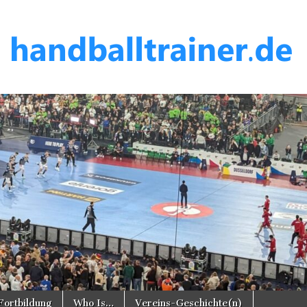
er.de
Fortbildung
Who Is…
Vereins-Geschichte(n)