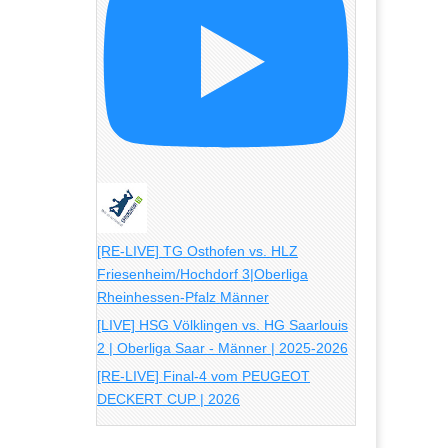
[RE-LIVE] TG Osthofen vs. HLZ
Friesenheim/Hochdorf 3|Oberliga
Rheinhessen-Pfalz Männer
[LIVE] HSG Völklingen vs. HG Saarlouis
2 | Oberliga Saar - Männer | 2025-2026
[RE-LIVE] Final-4 vom PEUGEOT
DECKERT CUP | 2026