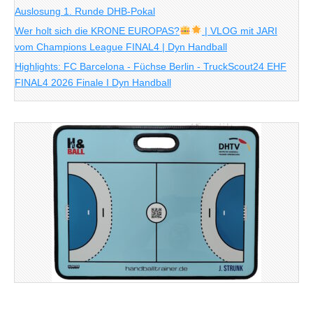
Auslosung 1. Runde DHB-Pokal
Wer holt sich die KRONE EUROPAS?
| VLOG mit JARI
vom Champions League FINAL4 | Dyn Handball
Highlights: FC Barcelona - Füchse Berlin - TruckScout24 EHF
FINAL4 2026 Finale I Dyn Handball